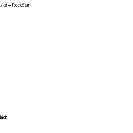
nsku – RockStar
lách