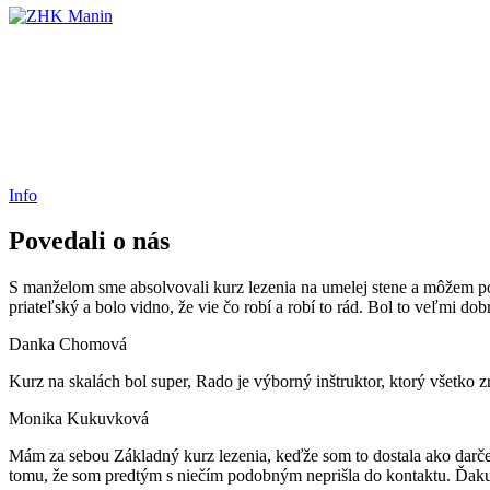
Info
Povedali o nás
S manželom sme absolvovali kurz lezenia na umelej stene a môžem pov
priateľský a bolo vidno, že vie čo robí a robí to rád. Bol to veľmi d
Danka Chomová
Kurz na skalách bol super, Rado je výborný inštruktor, ktorý všetko z
Monika Kukuvková
Mám za sebou Základný kurz lezenia, keďže som to dostala ako darček
tomu, že som predtým s niečím podobným neprišla do kontaktu. Ďak