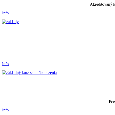
Akreditovaný k
Info
Info
Pre
Info