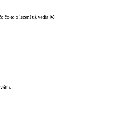
o čo-to o lezení už vedia 😛
ováhu.