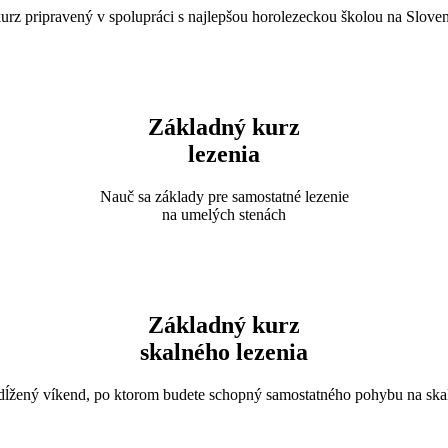
urz pripravený v spolupráci s najlepšou horolezeckou školou na Slove
Základný kurz
lezenia
Nauč sa základy pre samostatné lezenie
na umelých stenách
Darujte 2% z dane
Základný kurz
skalného lezenia
Čoskoro tu máme termín na darovanie 2% z dane a týmto by sme Vás
aj mi radi poprosili o príspevok.
dĺžený víkend, po ktorom budete schopný samostatného pohybu na ska
Údaje potrebné na poukázanie 2% z dane:
Názov: Geckon klub Košice
Sídlo: Mengusovská 10, 040 01, Košice