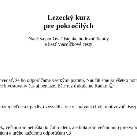
IČO: 42326036
Právna forma: občianske združenie
Lezecký kurz
Vyhlásenie pre fyzické osoby:
pre pokročilých
Vyhlásenie na poukázanie 2% s našimi údajmi
Ako darovať 2%:
Nauč sa používať istenia, budovať štandy
Postup pre zamestnancov
a liezť viacdĺžkové cesty
Postup pre fyzické osoby
Postup pre právnické osoby
V prípade, že si vypisujete daňové priznanie sami, je potrebné vpísať
tieto údaje priamo tam.
Všetky potrebné informácie nájdete aj na stránkach
rozhodni.sk
edať, že ho odporúčame všetkými piatimi. Naučili sme sa všetko potre
obre investovaný čas aj peniaze. Ešte raz ďakujeme Radko 🙂
rozumiteľne a trpezlivo vysvetlí a vie v správnej chvíli motivovať. Bezp
, veľmi som netušila do čoho idem, ale bola som veľmi milo prekvapen
ujem a určite každému odporúčam 🙂