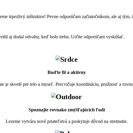
erne trpezlivý inštruktor! Pevne odporúčam začiatočníkom, ale aj tým, č
etlil aj dodal odvahu, keď bolo treba. Určite odporúčam vyskúšať.
Buďte fit a aktívny
ie je skvelé pre telo a myseľ. Precvičuje koordináciu, pružnosť a rovn
Spoznajte rovnako zmýšľajúcich ľudí
Lezenie vytvára nové priateľstvá a poskytuje dôvod na stretnutie.