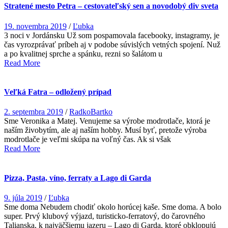
Stratené mesto Petra – cestovateľský sen a novodobý div sveta
19. novembra 2019
/
Ľubka
3 noci v Jordánsku Už som pospamovala facebooky, instagramy, je
čas vyrozprávať príbeh aj v podobe súvislých vetných spojení. Nuž
a po kvalitnej sprche a spánku, rezni so šalátom u
Read More
Veľká Fatra – odložený prípad
2. septembra 2019
/
RadkoBartko
Sme Veronika a Matej. Venujeme sa výrobe modrotlače, ktorá je
naším živobytím, ale aj naším hobby. Musí byť, pretože výroba
modrotlače je veľmi skúpa na voľný čas. Ak si však
Read More
Pizza, Pasta, víno, ferraty a Lago di Garda
9. júla 2019
/
Ľubka
Sme doma Nebudem chodiť okolo horúcej kaše. Sme doma. A bolo
super. Prvý klubový výjazd, turisticko-ferratový, do čarovného
Talianska, k najväčšiemu jazeru – Lago di Garda, ktoré obklopujú