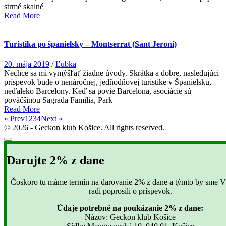
strmé skalné
Read More
Turistika po španielsky – Montserrat (Sant Jeroni)
20. mája 2019
/
Ľubka
Nechce sa mi vymýšľať žiadne úvody. Skrátka a dobre, nasledujúci
príspevok bude o nenáročnej, jedňodňovej turistike v Španielsku,
neďaleko Barcelony. Keď sa povie Barcelona, asociácie sú
poväčšinou Sagrada Familia, Park
Read More
« Prev
1
2
3
4
Next »
© 2026 - Geckon klub Košice. All rights reserved.
Darujte 2% z dane
Čoskoro tu máme termín na darovanie 2% z dane a týmto by sme Vá
radi poprosili o príspevok.
Údaje potrebné na poukázanie 2% z dane:
Názov: Geckon klub Košice