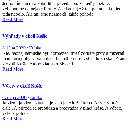
Jedno ráno sme sa zobudili a povedali si, že keď je pekne,
vybehneme na nejaké ferraty. Ale kam? (Až tak pekne nakoniec
teda nebolo. Ale ani sme nezmokli, takže pohoda.
Read More
Výhľady v okolí Košíc
8. júna 2020
/
Ľubka
Nie, naozaj nemusíte byť horolezec, (mať zodraté prsty a mizernú
manikúru), aby sa vám dostalo nádherného výhľadu zo skál. A áno,
v okolí Košíc je toho viac ako Sivec, i
Read More
Výlety v okolí Košíc
6. mája 2020
/
Ľubka
Ja viem, ja viem, situácia je, aká je. Ale žiť treba. A svet sa točí
ďalej. A príroda sa prebúdza a predvádza v plnej kráse. A vôbec,
výlet a pohyb
Read More