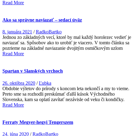
Read More
Ako sa správne naviazať – sedací úväz
8. januára 2021
/
RadkoBartko
Jednou zo základných vecí, ktoré by mal každý horolezec vedieť je
naviazať sa. Spôsobov ako to urobiť je viacero. V tomto článku sa
pozrieme na základné naviazanie dvojitým osmičkovým uzlom
Read More
Spartan v Slanských vrchoch
26. októbra 2020
/
Ľubka
Obdobie výletov do prírody s koncom leta nekončí a my to vieme.
Preto sme sa rozhodli preskúmať ďalší kúsok Východného
Slovenska, kam sa oplatí zavítať nezávisle od veku či kondičky.
Read More
Ferraty Megyer-hegyi Tengerszem
24. júna 2020
/
RadkoBartko