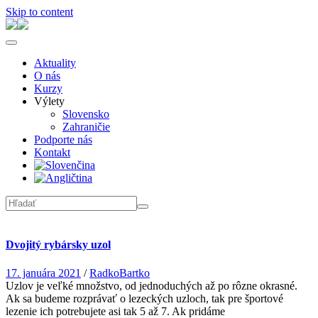
Skip to content
Aktuality
O nás
Kurzy
Výlety
Slovensko
Zahraničie
Podporte nás
Kontakt
Dvojitý rybársky uzol
17. januára 2021
/
RadkoBartko
Uzlov je veľké množstvo, od jednoduchých až po rôzne okrasné.
Ak sa budeme rozprávať o lezeckých uzloch, tak pre športové
lezenie ich potrebujete asi tak 5 až 7. Ak pridáme