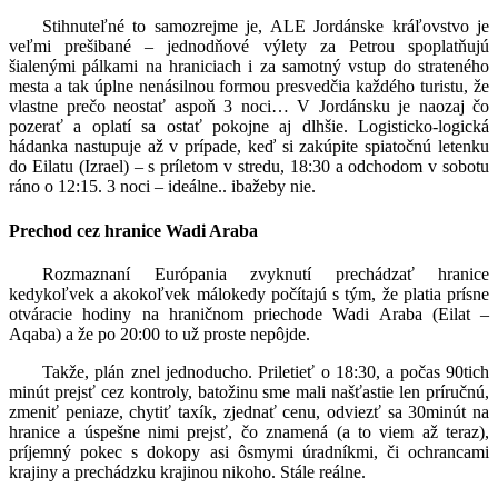
Stihnuteľné to samozrejme je, ALE Jordánske kráľovstvo je
veľmi prešibané – jednodňové výlety za Petrou spoplatňujú
šialenými pálkami na hraniciach i za samotný vstup do strateného
mesta a tak úplne nenásilnou formou presvedčia každého turistu, že
vlastne prečo neostať aspoň 3 noci… V Jordánsku je naozaj čo
pozerať a oplatí sa ostať pokojne aj dlhšie. Logisticko-logická
hádanka nastupuje až v prípade, keď si zakúpite spiatočnú letenku
do Eilatu (Izrael) – s príletom v stredu, 18:30 a odchodom v sobotu
ráno o 12:15. 3 noci – ideálne.. ibažeby nie.
Prechod cez hranice Wadi Araba
Rozmaznaní Európania zvyknutí prechádzať hranice
kedykoľvek a akokoľvek málokedy počítajú s tým, že platia prísne
otváracie hodiny na hraničnom priechode Wadi Araba (Eilat –
Aqaba) a že po 20:00 to už proste nepôjde.
Takže, plán znel jednoducho. Priletieť o 18:30, a počas 90tich
minút prejsť cez kontroly, batožinu sme mali našťastie len príručnú,
zmeniť peniaze, chytiť taxík, zjednať cenu, odviezť sa 30minút na
hranice a úspešne nimi prejsť, čo znamená (a to viem až teraz),
príjemný pokec s dokopy asi ôsmymi úradníkmi, či ochrancami
krajiny a prechádzku krajinou nikoho. Stále reálne.