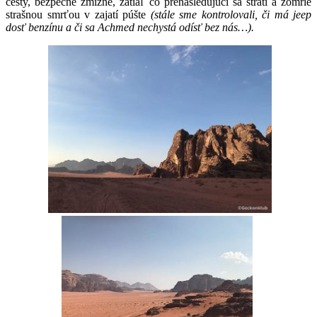
cesty, bezpečne zmizne, zatiaľ čo prenasledujúci sa stratí a zomrie
strašnou smrťou v zajatí púšte
(stále sme kontrolovali, či má jeep
dosť benzínu a či sa Achmed nechystá odísť bez nás…).