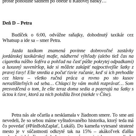
proste pohodlne sadnem po obede u Radovej babky…
Deň D – Petra
Budíček o 6:00, odvážne raňajky, dohodnutý taxikár cez
Whatsup a ide sa – smer Petra.
Jazda taxíkom znamená povinne dobrovoľné zastávky
jordánskej taxikárskej mafie, nádherné výhľady (alebo tiež čas na
cigaretku nášho šoféra a pohľad na časť púšte pokrytej odpadkami)
a luxusný suveníršop, kde si môžete zakúpiť najpoctivejšie šatky z
pravej ťavy! Ešte smrdia a počuť ťavie ručanie, keď si ich prehodíte
cez hlavu – všetko ručná práca a rovno po sto kusov
nerozlíšiteľných od seba… Chlapci by vám mohli rozprávať… Som
presvedčená o tom, že ešte teraz doma sedia a pozerajú na šatky s
úctou k ťave, ktorá za nich položila život (niekde v Číne).
Petra nás ale očarila a nesklamala v žiadnom smere. To sme ani
nevedeli, že so sebou máme vyštudovaného historika, ktorý teda má
čo povedať (#PánBohZaplať, Lukáš). Do kameňa vytesané stratené
mesto je v súčastnosti odkryté tak na 15% – akákoľvek ďalšia