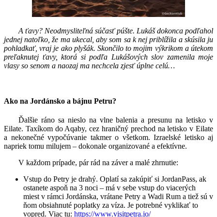
A ťavy? Neodmysliteľná súčasť púšte. Lukáš dokonca podľahol
jednej natoľko, že ma ukecal, aby som sa k nej priblížila a skúsila ju
pohladkať, vraj je ako plyšák. Skončilo to mojim výkrikom a útekom
preľaknutej ťavy, ktorá si podľa Lukášových slov zamenila moje
vlasy so senom a naozaj ma nechcela zjesť úplne celú…
Ako na Jordánsko a bájnu Petru?
Ďalšie ráno sa nieslo na vlne balenia a presunu na letisko v
Eilate. Taxíkom do Aqaby, cez hraničný prechod na letisko v Eilate
a nekonečné vypočúvanie takmer o všetkom. Izraelské letisko aj
napriek tomu milujem – dokonale organizované a efektívne.
V každom prípade, pár rád na záver a malé zhrnutie:
Vstup do Petry je drahý. Oplatí sa zakúpiť si JordanPass, ak
ostanete aspoň na 3 noci – má v sebe vstup do viacerých
miest v rámci Jordánska, vrátane Petry a Wadi Rum a tiež sú v
ňom obsiahnuté poplatky za víza. Je potrebné vyklikať to
vopred. Viac tu:
https://www.visitpetra.jo/