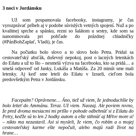
3 noci v Jordánsku
Už som pospamovala facebooky, instagramy, je čas
vyrozprávať príbeh aj v podobe súvislých vetných spojení. Nuž a po
kvalitnej sprche a spánku, rezni so šalátom u sestry, kde som sa
nanominovala pri pohľade do prázdnej chladničky
(#PánBohZaplať, Vladi), je čas.
Na počiatku bolo slovo a to slovo bolo Petra. Pridal sa
cestovateľský absťák, duševný nepokoj, post o lacných letenkách
do Eilatu a už to šlo – nesmelá výzva na facebooku, kto sa pridá… a
smelá odpoveď od Janky, Lukáša a Matúša. Za 20 minút sme mali
letenky. Aj keď sme leteli do Eilatu v Izraeli, cieľom bola
predovšetkým Petra v Jordánsku.
Facepalm? Oprávnene… Áno, tiež už viem, že jednoduchšie by
bolo letieť do Ammánu. Teraz. Už viem. Naozaj. Ale poviem rovno,
že pred dvoma mesiacmi mi prišlo v pohode odbehnúť si z Eilatu do
Petry, keďže sú to len 2 hodky autom a ešte stihnúť aj Mŕtve more a!
– nikto ma nezastavil. Asi si mysleli, že viem, čo robím a o mojej
cestovateľskej karme ešte nepočuli, alebo majú radi život na
hrane…