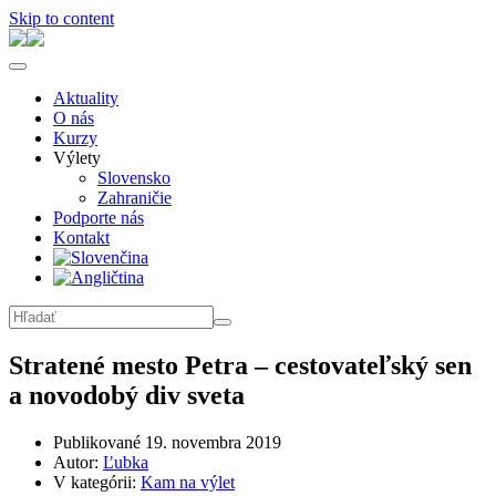
Skip to content
Aktuality
O nás
Kurzy
Výlety
Slovensko
Zahraničie
Podporte nás
Kontakt
Stratené mesto Petra – cestovateľský sen
a novodobý div sveta
Publikované
19. novembra 2019
Autor:
Ľubka
V kategórii:
Kam na výlet