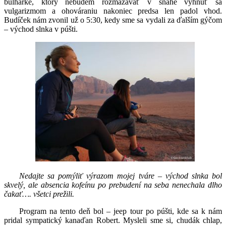
bulharke, ktorý nebudem rozmazávať v snahe vyhnúť sa
vulgarizmom a ohováraniu nakoniec predsa len padol vhod.
Budíček nám zvonil už o 5:30, kedy sme sa vydali za ďalším gýčom
– východ slnka v púšti.
Nedajte sa pomýliť výrazom mojej tváre – východ slnka bol
skvelý, ale absencia kofeínu po prebudení na seba nenechala dlho
čakať…. všetci prežili.
Program na tento deň bol – jeep tour po púšti, kde sa k nám
pridal sympatický kanaďan Robert. Mysleli sme si, chudák chlap,