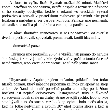
A skoro to vyšlo. Ibaže Ryanair meškal 20 minút, Matúšovi
zobrali batožinu do podpalubia, keďže nespĺňala rozmery a následne
si ho security odchytila, keďže s rukami vo vreckách vyzeral
podozrivo a zotrvali v priateľskom rozhovore pár minút ešte pred
letiskom a následne aj pri pasovej kontrole. Peniaze sme nezmenili,
ale taxík sme našli a platili draho a eurami, na páničkov.
V rámci úradných rozhovorov si nás pohadzovali od dverí k
dverám, pečiatkovali, spovedali, premeriavali, krútili hlavami…
…dramatická pauza…
…hranicu sme prekročili 20:04 a vkráčali tak priamo do náručia
Jordánskej taxíkovej mafie, kde zjednávať v púšti o tomto čase už
nemá zmysel, lebo všetci dobre vieme, že sú naša jediná šanca.
Ubytovanie v Aqabe prejdem mlčaním, prikladám len fotku
hlásiča požiaru, ktorý nápadne pripomína kelímok prilepený na strop
a fakt, že štandard meniť posteľné prádlo a uteráky po každom
hosťovi asi neplatí celosvetovo. Instagramové triky a šikovné
spracovanie fotiek si ale na druhej strane osvojili rýchlo, lebo to, kde
sme bývali a to, čo sme si cez booking vybrali bolo niečo ako ja,
keď na fotke nedýcham a zvolím 30° uhol fotenia zhora a keď si