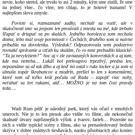
nevie, koho stretol, ale trvalo to asi 2 minúty, kým sme zistili, že sme
na jednej vlne.. čo vlne, ten chlap, to je hotové tsunami! V
najlepšom slova zmysle.
Poviete si, rozmaznané zadky, nechali sa voziť, ale v
skutočnosti sme sa jeepom len presúvali z miesta na iné, kde trebalo
šľapať a driapať sa po skalách. Jedného horolezca som nechala
doma, lebo mal svoje povinnosti v Čechách, druhého som si naivne
pribalila na dovolenku. Výsledok? Odpozorovala som podozrivo
rovnaké správanie a vzťah ku skalám, čo vo mne prebudilo klasické-
“Ta ja nevyleziem?” hoc aj v zle zaviazaných konverzkách a aj tam,
kde ma netreba… Lukáš bol prekvapivo trpezlivý, predsa len,
nepoznáme sa až tak dlho a aj keď mi ostal v ruke locker a ja som si
uhnala zopár škrabancov a modrín, prešiel to len s komentármi,
ktoré som už toľko krát počula od Rada – zapojiť viac nohy,
neťahať sa len rukami, atď… MOŽNO je na tom čosi pravdy
teda….
Wadi Rum púšť je národný park, ktorý vás očarí v mnohých
smeroch. Nie je to len piesok ako vidíte vo filme, ale nekonečné
skalnaté útvary najrôznejších výšok a tvarov, farieb… Pozeráte na
nich a vidíte typické scény z filmu, ako sa prenasledovaný beduín
skrýva v dobre známych tiesňavách, naoko pôsobiacich ako koniec