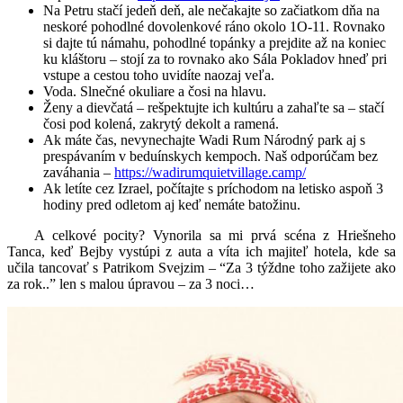
Na Petru stačí jedeň deň, ale nečakajte so začiatkom dňa na
neskoré pohodlné dovolenkové ráno okolo 1O-11. Rovnako
si dajte tú námahu, pohodlné topánky a prejdite až na koniec
ku kláštoru – stojí za to rovnako ako Sála Pokladov hneď pri
vstupe a cestou toho uvidíte naozaj veľa.
Voda. Slnečné okuliare a čosi na hlavu.
Ženy a dievčatá – rešpektujte ich kultúru a zahaľte sa – stačí
čosi pod kolená, zakrytý dekolt a ramená.
Ak máte čas, nevynechajte Wadi Rum Národný park aj s
prespávaním v beduínskych kempoch. Naš odporúčam bez
zaváhania –
https://wadirumquietvillage.camp/
Ak letíte cez Izrael, počítajte s príchodom na letisko aspoň 3
hodiny pred odletom aj keď nemáte batožinu.
A celkové pocity? Vynorila sa mi prvá scéna z Hriešneho
Tanca, keď Bejby vystúpi z auta a víta ich majiteľ hotela, kde sa
učila tancovať s Patrikom Svejzim – “Za 3 týždne toho zažijete ako
za rok..” len s malou úpravou – za 3 noci…