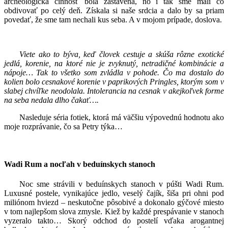
archeologická činnosť bola zastavená, no i tak sme mali čo
obdivovať po celý deň. Získala si naše srdcia a dalo by sa priam
povedať, že sme tam nechali kus seba. A v mojom prípade, doslova.
Viete ako to býva, keď človek cestuje a skúša rôzne exotické
jedlá, korenie, na ktoré nie je zvyknutý, netradičné kombinácie a
nápoje… Tak to všetko som zvládla v pohode. Čo ma dostalo do
kolien bolo cesnakové korenie v paprikových Pringles, ktorým som v
slabej chvíľke neodolala. Intolerancia na cesnak v akejkoľvek forme
na seba nedala dlho čakať….
Nasleduje séria fotiek, ktorá má väčšiu výpovednú hodnotu ako
moje rozprávanie, čo sa Petry týka…
Wadi Rum a nocľah v beduínskych stanoch
Noc sme strávili v beduínskych stanoch v púšti Wadi Rum.
Luxusné postele, vynikajúce jedlo, veselý čajík, šiša pri ohni pod
miliónom hviezd – neskutočne pôsobivé a dokonalo gýčové miesto
v tom najlepšom slova zmysle. Kiež by každé prespávanie v stanoch
vyzeralo takto… Skorý odchod do postelí vďaka arogantnej