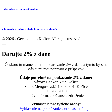
5 dôvodov, prečo nosiť prilbu
7 bežných lezeckých chýb, ktorým sa vyhnúť.
© 2026 - Geckon klub Košice. All rights reserved.
Darujte 2% z dane
Čoskoro tu máme termín na darovanie 2% z dane a týmto by sme
Vás aj mi radi poprosili o príspevok.
Údaje potrebné na poukázanie 2% z dane:
Názov: Geckon klub Košice
Sídlo: Mengusovská 10, 040 01, Košice
IČO: 42326036
Právna forma: občianske združenie
Vyhlásenie pre fyzické osoby:
Vyhlásenie na poukázanie 2% s našimi údajmi