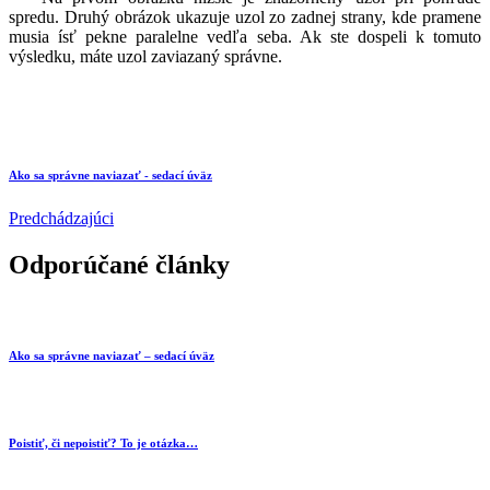
spredu. Druhý obrázok ukazuje uzol zo zadnej strany, kde pramene
musia ísť pekne paralelne vedľa seba. Ak ste dospeli k tomuto
výsledku, máte uzol zaviazaný správne.
Ako sa správne naviazať - sedací úväz
Predchádzajúci
Odporúčané články
Ako sa správne naviazať – sedací úväz
Poistiť, či nepoistiť? To je otázka…