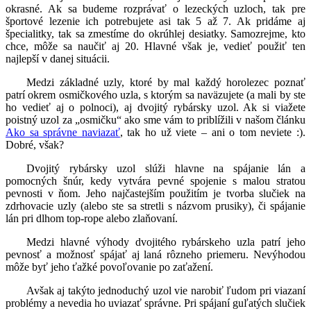
okrasné. Ak sa budeme rozprávať o lezeckých uzloch, tak pre
športové lezenie ich potrebujete asi tak 5 až 7. Ak pridáme aj
špecialitky, tak sa zmestíme do okrúhlej desiatky. Samozrejme, kto
chce, môže sa naučiť aj 20. Hlavné však je, vedieť použiť ten
najlepší v danej situácii.
Medzi základné uzly, ktoré by mal každý horolezec poznať
patrí okrem osmičkového uzla, s ktorým sa naväzujete (a mali by ste
ho vedieť aj o polnoci), aj dvojitý rybársky uzol. Ak si viažete
poistný uzol za „osmičku“ ako sme vám to priblížili v našom článku
Ako sa správne naviazať
, tak ho už viete – ani o tom neviete :).
Dobré, však?
Dvojitý rybársky uzol slúži hlavne na spájanie lán a
pomocných šnúr, kedy vytvára pevné spojenie s malou stratou
pevnosti v ňom. Jeho najčastejším použitím je tvorba slučiek na
zdrhovacie uzly (alebo ste sa stretli s názvom prusiky), či spájanie
lán pri dlhom top-rope alebo zlaňovaní.
Medzi hlavné výhody dvojitého rybárskeho uzla patrí jeho
pevnosť a možnosť spájať aj laná rôzneho priemeru. Nevýhodou
môže byť jeho ťažké povoľovanie po zaťažení.
Avšak aj takýto jednoduchý uzol vie narobiť ľudom pri viazaní
problémy a nevedia ho uviazať správne. Pri spájaní guľatých slučiek