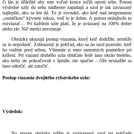
či lán je dôležité aby sme voľné konce točili oproti sebe. Potom
výsledné uzly do seba nádherne zapadajú a uzol je tak zaviazaný
najlepšie, ako sa len dá. To je rovnaké, ako keď nad neupratanou
„osmičkou“ kývnete rukou, veď to je dobre. A potom nedajbože to
rozviazať… Pri každom uzle platí, že je uviazaný na 100% dobre
alebo zle. Nič medzi neexistuje.
Obrázky ukazujú postup viazania, ktorý keď dodržíte, nemôže
sa to nepodariť. Zobrazený je pohľad, ako sa na uzol pozeráte, keď
ho viažete pred sebou. Všimnite si smer samotných prameňov pri
krížení. Pri viazaní druhého uzla obtáčate šedé lano okolo bieleho,
ako keby ste pokračovali v špirále, nie opačne – čiže nesnažíte sa
lano odtočiť, ale zatočiť.
Postup viazania dvojitého rybárskeho uzla:
Výsledok:
Na prvom obrázku nižšie je znázornený uzol pri pohľade