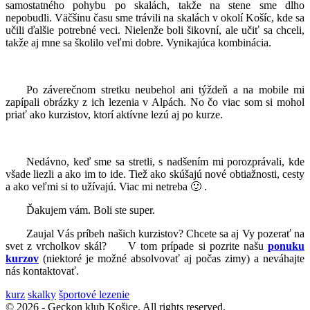
samostatného pohybu po skalách, takže na stene sme dlho
nepobudli. Väčšinu času sme trávili na skalách v okolí Košíc, kde sa
učili ďalšie potrebné veci. Nielenže boli šikovní, ale učiť sa chceli,
takže aj mne sa školilo veľmi dobre. Vynikajúca kombinácia.
Po záverečnom stretku neubehol ani týždeň a na mobile mi
zapípali obrázky z ich lezenia v Alpách. No čo viac som si mohol
priať ako kurzistov, ktorí aktívne lezú aj po kurze.
Nedávno, keď sme sa stretli, s nadšením mi porozprávali, kde
všade liezli a ako im to ide. Tiež ako skúšajú nové obtiažnosti, cesty
a ako veľmi si to užívajú. Viac mi netreba 🙂 .
Ďakujem vám. Boli ste super.
Zaujal Vás príbeh našich kurzistov? Chcete sa aj Vy pozerať na
svet z vrcholkov skál? V tom prípade si pozrite našu
ponuku
kurzov
(niektoré je možné absolvovať aj počas zimy) a neváhajte
nás kontaktovať.
kurz
skalky
športové lezenie
© 2026 - Geckon klub Košice. All rights reserved.