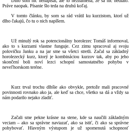
Dlho som nič nenapísal, ale to neznamená, že sa nič nedialo.
Práve naopak. Písanie šlo teda na druhú koľaj.
V tomto článku, by som sa rád vrátil ku kurzistom, ktorí už
dlho čakajú, čo tu o nich napíšem.
Už minulý rok sa potencionálny horolezec Tomáš informoval,
ako to s kurzami vlastne funguje. Cez zimu spracoval aj svoju
polovičku Janku a na jar sme sa všetci stretli. Začal sa základný
horolezecký kurz, ktorý je kombináciou kurzov tak, aby po jeho
skončení boli noví lezci schopní samostatného pohybu v
neveľhorskom teréne.
Kurz trval trochu dlhšie ako obvykle, pretože mali pracovné
povinnosti rovnako ako ja, ale keď sa chce, všetko sa dá a vždy sa
nám podarilo nejako zladiť.
Začali sme pekne krásne na stene, kde sa naučili základným
veciam – ako sa správne naviazať, ako sa istiť, či ako sa správne
pohybovať. Hlavným výstupom je už spomenutá schopnosť