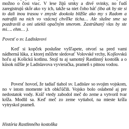
možno o čosi viac. V lese žijú srnky a divé svinky, no ľudí
zaregistrujú skôr ako vy ich, takže sa niet čoho báť
(iba ak by ste si
to dali inou trasou v zmysle dookola bližšie ako my s Radom a
natrafili na nich vo vzácnej chvíľke ticha… Ale slušne sme sa
pozdravili a oni utiekli opačným smerom. Zastrúhaný vlas by ste
mi…. ehm… ).
Povesť o sv. Ladislavovi
Keď si kopček poslušne vyšľapete, otvorí sa pred vami
nádherná lúka, z ktorej môžete sledovať Volovské vrchy, Kojšovskú
hoľu aj Košickú kotlinu. Stojí tu aj samotný Rastlinný kostolík a o
kúsok nižšie je Ladislavova vyvieračka, prameň s pitnou vodou.
Povesť hovorí, že tadiaľ tiahol sv. Ladislav so svojim vojskom,
no v istom momente ich obkľúčili. Vojsko bolo oslabené aj pre
nedostatok vody. Kráľ vtedy zabodol meč do zeme a vytvoril tvar
kríža. Modlil sa. Keď meč zo zeme vytiahol, na mieste kríža
vytryskol prameň.
História Rastlinného kostolíka