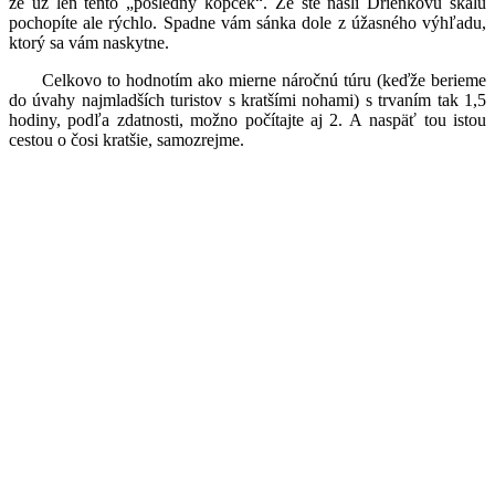
že už len tento „posledný kopček“. Že ste našli Drienkovú skalu
pochopíte ale rýchlo. Spadne vám sánka dole z úžasného výhľadu,
ktorý sa vám naskytne.
Celkovo to hodnotím ako mierne náročnú túru (keďže berieme
do úvahy najmladších turistov s kratšími nohami) s trvaním tak 1,5
hodiny, podľa zdatnosti, možno počítajte aj 2. A naspäť tou istou
cestou o čosi kratšie, samozrejme.