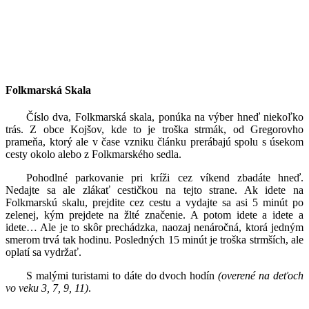
Folkmarská Skala
Číslo dva, Folkmarská skala, ponúka na výber hneď niekoľko
trás. Z obce Kojšov, kde to je troška strmák, od Gregorovho
prameňa, ktorý ale v čase vzniku článku prerábajú spolu s úsekom
cesty okolo alebo z Folkmarského sedla.
Pohodlné parkovanie pri kríži cez víkend zbadáte hneď.
Nedajte sa ale zlákať cestičkou na tejto strane. Ak idete na
Folkmarskú skalu, prejdite cez cestu a vydajte sa asi 5 minút po
zelenej, kým prejdete na žlté značenie. A potom idete a idete a
idete… Ale je to skôr prechádzka, naozaj nenáročná, ktorá jedným
smerom trvá tak hodinu. Posledných 15 minút je troška strmších, ale
oplatí sa vydržať.
S malými turistami to dáte do dvoch hodín
(overené na deťoch
vo veku 3, 7, 9, 11)
.