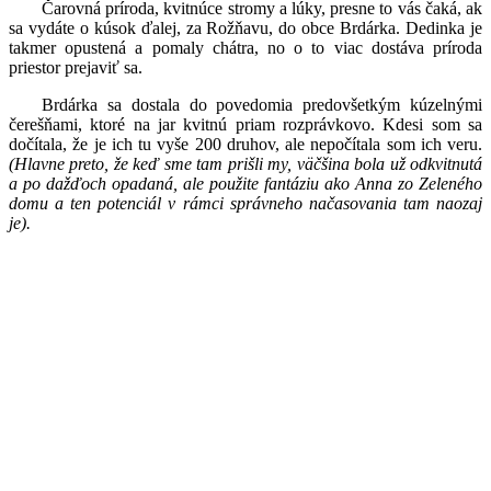
Čarovná príroda, kvitnúce stromy a lúky, presne to vás čaká, ak
sa vydáte o kúsok ďalej, za Rožňavu, do obce Brdárka. Dedinka je
takmer opustená a pomaly chátra, no o to viac dostáva príroda
priestor prejaviť sa.
Brdárka sa dostala do povedomia predovšetkým kúzelnými
čerešňami, ktoré na jar kvitnú priam rozprávkovo. Kdesi som sa
dočítala, že je ich tu vyše 200 druhov, ale nepočítala som ich veru.
(Hlavne preto, že keď sme tam prišli my, väčšina bola už odkvitnutá
a po dažďoch opadaná, ale použite fantáziu ako Anna zo Zeleného
domu a ten potenciál v rámci správneho načasovania tam naozaj
je).