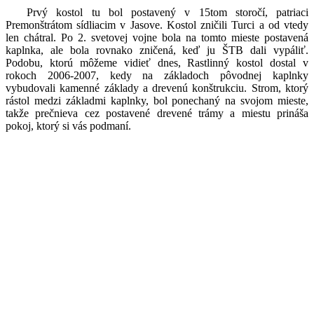
Prvý kostol tu bol postavený v 15tom storočí, patriaci
Premonštrátom sídliacim v Jasove. Kostol zničili Turci a od vtedy
len chátral. Po 2. svetovej vojne bola na tomto mieste postavená
kaplnka, ale bola rovnako zničená, keď ju ŠTB dali vypáliť.
Podobu, ktorú môžeme vidieť dnes, Rastlinný kostol dostal v
rokoch 2006-2007, kedy na základoch pôvodnej kaplnky
vybudovali kamenné základy a drevenú konštrukciu. Strom, ktorý
rástol medzi základmi kaplnky, bol ponechaný na svojom mieste,
takže prečnieva cez postavené drevené trámy a miestu prináša
pokoj, ktorý si vás podmaní.