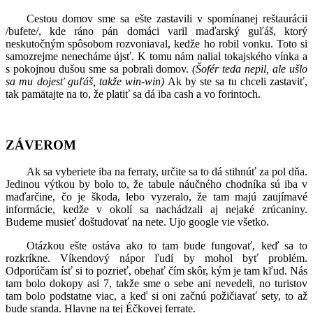
Cestou domov sme sa ešte zastavili v spomínanej reštaurácii
/bufete/, kde ráno pán domáci varil maďarský guľáš, ktorý
neskutočným spôsobom rozvoniaval, kedže ho robil vonku. Toto si
samozrejme nenecháme újsť. K tomu nám nalial tokajského vínka a
s pokojnou dušou sme sa pobrali domov.
(Šofér teda nepil, ale ušlo
sa mu dojesť guľáš, takže win-win)
Ak by ste sa tu chceli zastaviť,
tak pamätajte na to, že platiť sa dá iba cash a vo forintoch.
ZÁVEROM
Ak sa vyberiete iba na ferraty, určite sa to dá stihnúť za pol dňa.
Jedinou výtkou by bolo to, že tabule náučného chodníka sú iba v
maďarčine, čo je škoda, lebo vyzeralo, že tam majú zaujímavé
informácie, kedže v okolí sa nachádzali aj nejaké zrúcaniny.
Budeme musieť doštudovať na nete. Ujo google vie všetko.
Otázkou ešte ostáva ako to tam bude fungovať, keď sa to
rozkríkne. Víkendový nápor ľudí by mohol byť problém.
Odporúčam ísť si to pozrieť, obehať čím skôr, kým je tam kľud. Nás
tam bolo dokopy asi 7, takže sme o sebe ani nevedeli, no turistov
tam bolo podstatne viac, a keď si oni začnú požičiavať sety, to až
bude sranda. Hlavne na tej Éčkovej ferrate.