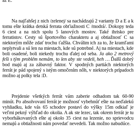
až E.
Na najľahšej z nich /zelenej/ sa nachádzajú 2 varianty D a E a k
tomu ešte krátka detská ferrata obťiažnosti C /modrá/. Dokopy teda
6 ciest a na nich spolu 5 lanových mostov. Také ihrisko pre
ferratistov. Cesty sú športového charakteru a aj obtiažnosť C sa
niektorým môže zdať trochu ťažšia. Chválim ich za to, že kramľami
neplytvali a sú len na miestach, kde sú potrebné. Aj na miestach, kde
boli osadené, boli niekedy trochu ďalej od seba.
Ja ako 2 metrový
feši s tým problém nemám, to len aby ste vedeli, heh …
Ďalší dobrý
bod majú aj za zábavný faktor. V spodných partiách niektorých
ferrát je pád spojený s istým omočením nôh, v niektorých prípadoch
možno aj polky tela :D.
Prejdenie všetkých ferrát vám zaberie odhadom tak 60-90
minút. Po absolvovaní ferrát je možnosť vybehnúť ešte na neďalekú
vyhliadku, kde vás 65 schodov postaví do výšky 15m odkiaľ je
veľmi pekný výhľad do okolia. A ak ste lezec, tak okrem ferrát je tu
vyborhákovaných ešte aj okolo 35 ciest na lezenie, no sprievodcu
nemajú a obtiažnosti nám povedať nevedeli. Tak možno nabudúce.