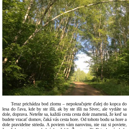
Teraz prichádza bod zlomu – nepokračujete ďalej do kopca do
lesa do ľava, kde by ste išli, ak by ste išli na Sivec, ale vydáte sa
dole, doprava. Netešte sa, každá cesta cesta dole znamená, že keď sa
budete vracať domov, čaká vás cesta hore. Od tohoto bodu sa hore a
dole pravidelne strieda. A poviem vám narovinu, nie raz si poviete,