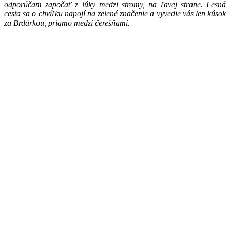
odporúčam započať z lúky medzi stromy, na ľavej strane. Lesná
cesta sa o chvíľku napojí na zelené značenie a vyvedie vás len kúsok
za Brdárkou, priamo medzi čerešňami.