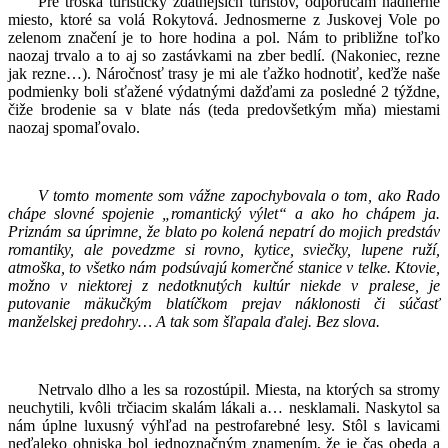
Pre troška turisticky zdatnejších turistov, odporúčam nádherné
miesto, ktoré sa volá Rokytová. Jednosmerne z Juskovej Vole po
zelenom značení je to hore hodina a pol. Nám to približne toľko
naozaj trvalo a to aj so zastávkami na zber bedlí. (Nakoniec, rezne
jak rezne…). Náročnosť trasy je mi ale ťažko hodnotiť, keďže naše
podmienky boli sťažené výdatnými dažďami za posledné 2 týždne,
čiže brodenie sa v blate nás (teda predovšetkým mňa) miestami
naozaj spomaľovalo.
V tomto momente som vážne zapochybovala o tom, ako Rado
chápe slovné spojenie „romantický výlet“ a ako ho chápem ja.
Priznám sa úprimne, že blato po kolená nepatrí do mojich predstáv
romantiky, ale povedzme si rovno, kytice, sviečky, lupene ruží,
atmoška, to všetko nám podsúvajú komerčné stanice v telke. Ktovie,
možno v niektorej z nedotknutých kultúr niekde v pralese, je
putovanie mäkučkým blatíčkom prejav náklonosti či súčasť
manželskej predohry… A tak som šľapala ďalej. Bez slova.
Netrvalo dlho a les sa rozostúpil. Miesta, na ktorých sa stromy
neuchytili, kvôli trčiacim skalám lákali a… nesklamali. Naskytol sa
nám úplne luxusný výhľad na pestrofarebné lesy. Stôl s lavicami
neďaleko ohniska bol jednoznačným znamením, že je čas obeda a