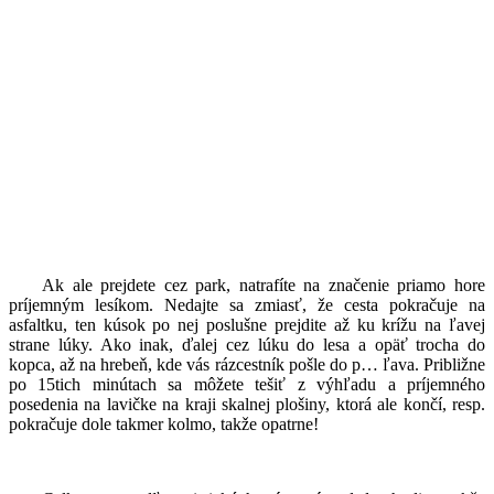
Ak ale prejdete cez park, natrafíte na značenie priamo hore
príjemným lesíkom. Nedajte sa zmiasť, že cesta pokračuje na
asfaltku, ten kúsok po nej poslušne prejdite až ku krížu na ľavej
strane lúky. Ako inak, ďalej cez lúku do lesa a opäť trocha do
kopca, až na hrebeň, kde vás rázcestník pošle do p… ľava. Približne
po 15tich minútach sa môžete tešiť z výhľadu a príjemného
posedenia na lavičke na kraji skalnej plošiny, ktorá ale končí, resp.
pokračuje dole takmer kolmo, takže opatrne!