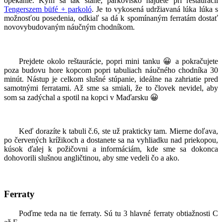
opekanie. Kým sa tak stane, parkovisko nájdete pri reštaurácii
Tengerszem büfé + parkoló
. Je to vykosená udržiavaná lúka lúka s
možnosťou posedenia, odkiaľ sa dá k spomínaným ferratám dostať
novovybudovaným náučným chodníkom.
Prejdete okolo reštaurácie, popri mini tanku 😀 a pokračujete
poza budovu hore kopcom popri tabuliach náučného chodníka 30
minút. Nástup je celkom slušné stúpanie, ideálne na zahriatie pred
samotnými ferratami. Až sme sa smiali, že to človek nevidel, aby
som sa zadýchal a spotil na kopci v Maďarsku 😀
Keď dorazíte k tabuli č.6, ste už prakticky tam. Mierne doľava,
po červených krížikoch a dostanete sa na vyhliadku nad priekopou,
kúsok ďalej k požičovni a informáciám, kde sme sa dokonca
dohovorili slušnou angličtinou, aby sme vedeli čo a ako.
Ferraty
Poďme teda na tie ferraty. Sú tu 3 hlavné ferraty obtiažnosti C