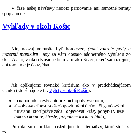
V čase našej návštevy nebolo parkovanie ani samotné ferraty
spoplatnené.
Výhľady v okolí Košíc
Nie, naozaj nemusíte byť horolezec,
(mať zodraté prsty a
mizernú manikúru)
, aby sa vám dostalo nádherného výhľadu zo
skál. A áno, v okolí Košíc je toho viac ako Sivec, i keď samozrejme,
ani tomu nie je čo vyčítať.
Ak aplikujeme rovnaké kritérium ako v predchádzajúcom
článku (ktorý nájdete tu:
Výlety v okolí Košíc
):
max hodinka cesty autom z metropoly východu,
absolvovateľnosť so školopovinnými deťmi, či gaučovými
turistami, ktorí práve začali objavovať krásy pohybu v lese
(ako su komáre, kliešte, prepotené tričká a blato)
,
Po ruke sú napríklad nasledujúce tri alternatívy, ktoré stoja za
to.