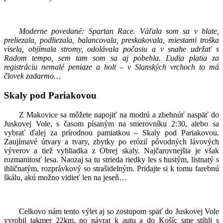
Moderne povedané: Spartan Race. Váľala som sa v blate,
preliezala, podliezala, balancovala, preskakovala, miestami troška
visela, objímala stromy, odolávala počasiu a v snahe udržať s
Radom tempo, sem tam som sa aj pobehla. Ľudia platia za
registráciu nemalé peniaze a holt – v Slanských vrchoch to má
človek zadarmo…
Skaly pod Pariakovou
Z Makovice sa môžete napojiť na modrú a zbehnúť naspäť do
Juskovej Vole, s časom písaným na smerovníku 2:30, alebo sa
vybrať ďalej za prírodnou pamiatkou – Skaly pod Pariakovou.
Zaujímavé útvary a tvary, zbytky po erózií pôvodných lávových
výverov a tiež vyhliadka z Obrej skaly. Najčarovnejšia je však
rozmanitosť lesa. Naozaj sa tu strieda riedky les s hustým, listnatý s
ihličnatým, rozprávkový so strašidelným. Pridajte si k tomu farebnú
škálu, akú možno vidieť len na jeseň…
Celkovo nám tento výlet aj so zostupom späť do Juskovej Vole
vyrobil takmer 22km, no návrat k autu a do Košíc sme stihli s