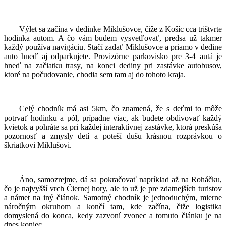
Výlet sa začína v dedinke Miklušovce, čiže z Košíc cca trištvrte
hodinka autom. A čo vám budem vysvetľovať, predsa už takmer
každý používa navigáciu. Stačí zadať Miklušovce a priamo v dedine
auto hneď aj odparkujete. Provizórne parkovisko pre 3-4 autá je
hneď na začiatku trasy, na konci dediny pri zastávke autobusov,
ktoré na počudovanie, chodia sem tam aj do tohoto kraja.
Celý chodník má asi 5km, čo znamená, že s deťmi to môže
potrvať hodinku a pól, prípadne viac, ak budete obdivovať každý
kvietok a pohráte sa pri každej interaktívnej zastávke, ktorá preskúša
pozornosť a zmysly detí a poteší dušu krásnou rozprávkou o
škriatkovi Miklušovi.
Áno, samozrejme, dá sa pokračovať napríklad až na Roháčku,
čo je najvyšší vrch Čiernej hory, ale to už je pre zdatnejších turistov
a námet na iný článok. Samotný chodník je jednoduchým, mierne
náročným okruhom a končí tam, kde začína, čiže logistika
domyslená do konca, kedy zazvoní zvonec a tomuto článku je na
dnes koniec.