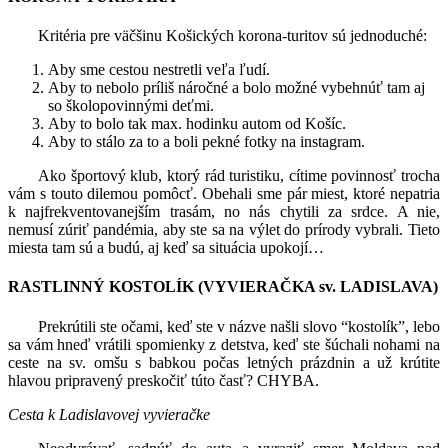
Kritéria pre väčšinu Košických korona-turitov sú jednoduché:
Aby sme cestou nestretli veľa ľudí.
Aby to nebolo príliš náročné a bolo možné vybehnúť tam aj
so školopovinnými deťmi.
Aby to bolo tak max. hodinku autom od Košíc.
Aby to stálo za to a boli pekné fotky na instagram.
Ako športový klub, ktorý rád turistiku, cítime povinnosť trocha
vám s touto dilemou pomôcť. Obehali sme pár miest, ktoré nepatria
k najfrekventovanejším trasám, no nás chytili za srdce. A nie,
nemusí zúriť pandémia, aby ste sa na výlet do prírody vybrali. Tieto
miesta tam sú a budú, aj keď sa situácia upokojí…
RASTLINNÝ KOSTOLÍK (VYVIERAČKA sv. LADISLAVA)
Prekrútili ste očami, keď ste v názve našli slovo “kostolík”, lebo
sa vám hneď vrátili spomienky z detstva, keď ste šúchali nohami na
ceste na sv. omšu s babkou počas letných prázdnin a už krútite
hlavou pripravený preskočiť túto časť? CHYBA.
Cesta k Ladislavovej vyvieračke