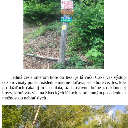
Jediná cesta smerom hore do lesa, je tá vaša. Čaká vás výstup
cez krovinatý porast, následne mierne doľava, stále hore cez les, kde
po dažďoch čaká aj trocha blata, až k oslavnej bráne zo sklonenej
brezy, ktorá vás víta na Siveckých lúkach, s príjemným posedením a
možnosťou nabrať dych.