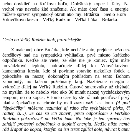
neho dovidieť na Kráľovu hoľu, Dobšinský kopec i Tatry. Na
vrchol vás navedie žlté značenie. Ak máte dosť času a energie,
môžete spraviť sympatický okruh ako my: Brdárka – Sedlo Hora –
Vdovčíkovo kreslo – Veľký Radzim – Veľká Lúka – Brdárka.
Cesta na Veľký Radzim inak, prozaickejšie:
Z malebnej obce Brdárka, kde necháte auto, prejdete pešo cez
čerešňový sad na sympatickú vyhliadku, prvé miesto krátkeho
odpočinku. Keďže ale viete, že ešte nie je koniec, kým máte
prevádzkovú teplotu, pokračujete ďalej ku Vdovčíkovému
kamennému kreslu, kde si povinne spravíte niekoľko fotiek a
pokocháte sa naozaj dokonalým pohľadom na tento Bohom
zabudnutý, no krásou požehnaný kraj. Nazbierate energiu a
vykročíte ďalej na Veľký Radzim. Časové smerovníky už chýbajú
no myslím, že to nebolo viac ako 30 minút naozaj vychádzkovým
tempom, no do kopca. V tomto čase by ste už mali pociťovať prvý
hlad a špekáčiky na chrbte by mali zrazu vážiť asi tonu.
(A pod
“špekáčiky“ môžeme rozumieť aj ráno ešte vychladené pivko, či
radler, či…).
Je čas sa ich zbaviť, preto odporúčam z Veľkého
Radzimu pokračovať na Veľkú lúku. Na lúke je ten správny čas
zahájiť protestný odpočinok a doplniť energiu. Keďže nikto nemá
rád šľapať do kopca, ktorým sa len teraz zgúľal dole, návrat k autu