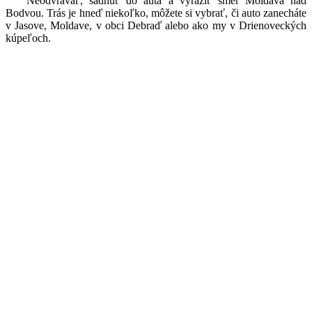
Neodvrávať, sadnúť do auta a vyraziť smer Moldava nad
Bodvou. Trás je hneď niekoľko, môžete si vybrať, či auto zanecháte
v Jasove, Moldave, v obci Debraď alebo ako my v Drienoveckých
kúpeľoch.