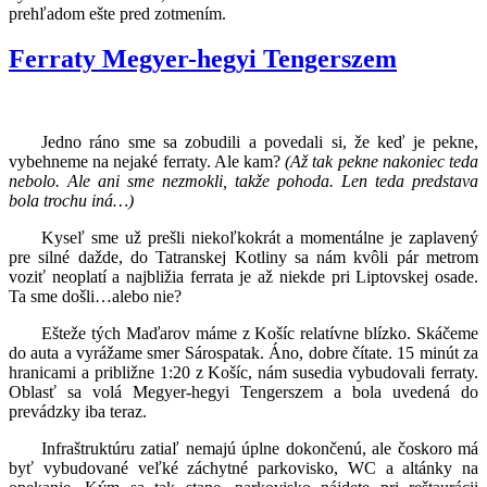
prehľadom ešte pred zotmením.
Ferraty Megyer-hegyi Tengerszem
Jedno ráno sme sa zobudili a povedali si, že keď je pekne,
vybehneme na nejaké ferraty. Ale kam?
(Až tak pekne nakoniec teda
nebolo. Ale ani sme nezmokli, takže pohoda. Len teda predstava
bola trochu iná…)
Kyseľ sme už prešli niekoľkokrát a momentálne je zaplavený
pre silné dažde, do Tatranskej Kotliny sa nám kvôli pár metrom
voziť neoplatí a najbližia ferrata je až niekde pri Liptovskej osade.
Ta sme došli…alebo nie?
Ešteže tých Maďarov máme z Košíc relatívne blízko. Skáčeme
do auta a vyrážame smer Sárospatak. Áno, dobre čítate. 15 minút za
hranicami a približne 1:20 z Košíc, nám susedia vybudovali ferraty.
Oblasť sa volá Megyer-hegyi Tengerszem a bola uvedená do
prevádzky iba teraz.
Infraštruktúru zatiaľ nemajú úplne dokončenú, ale čoskoro má
byť vybudované veľké záchytné parkovisko, WC a altánky na