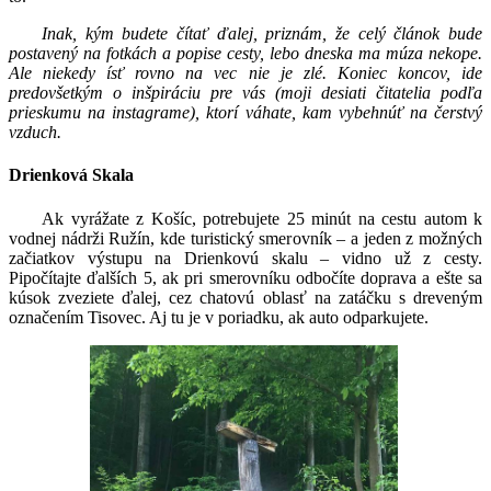
Inak, kým budete čítať ďalej, priznám, že celý článok bude
postavený na fotkách a popise cesty, lebo dneska ma múza nekope.
Ale niekedy ísť rovno na vec nie je zlé. Koniec koncov, ide
predovšetkým o inšpiráciu pre vás (moji desiati čitatelia podľa
prieskumu na instagrame), ktorí váhate, kam vybehnúť na čerstvý
vzduch.
Drienková Skala
Ak vyrážate z Košíc, potrebujete 25 minút na cestu autom k
vodnej nádrži Ružín, kde turistický smerovník – a jeden z možných
začiatkov výstupu na Drienkovú skalu – vidno už z cesty.
Pipočítajte ďalších 5, ak pri smerovníku odbočíte doprava a ešte sa
kúsok zveziete ďalej, cez chatovú oblasť na zatáčku s dreveným
označením Tisovec. Aj tu je v poriadku, ak auto odparkujete.