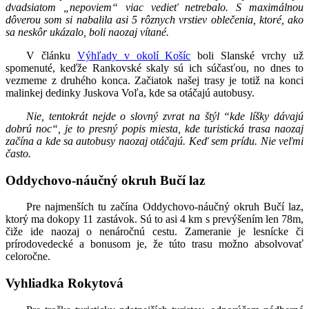
dvadsiatom „nepoviem“ viac vedieť netrebalo. S maximálnou
dôverou som si nabalila asi 5 rôznych vrstiev oblečenia, ktoré, ako
sa neskôr ukázalo, boli naozaj vítané.
V článku
Výhľady v okolí Košíc
boli Slanské vrchy už
spomenuté, keďže Rankovské skaly sú ich súčasťou, no dnes to
vezmeme z druhého konca. Začiatok našej trasy je totiž na konci
malinkej dedinky Juskova Voľa, kde sa otáčajú autobusy.
Nie, tentokrát nejde o slovný zvrat na štýl “kde líšky dávajú
dobrú noc“, je to presný popis miesta, kde turistická trasa naozaj
začína a kde sa autobusy naozaj otáčajú. Keď sem prídu. Nie veľmi
často.
Oddychovo-náučný okruh Bučí laz
Pre najmenších tu začína Oddychovo-náučný okruh Bučí laz,
ktorý ma dokopy 11 zastávok. Sú to asi 4 km s prevýšením len 78m,
čiže ide naozaj o nenáročnú cestu. Zameranie je lesnícke či
prírodovedecké a bonusom je, že túto trasu možno absolvovať
celoročne.
Vyhliadka Rokytová