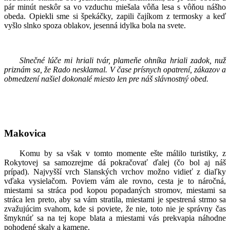
pár minút neskôr sa vo vzduchu miešala vôňa lesa s vôňou nášho
obeda. Opiekli sme si špekáčky, zapili čajíkom z termosky a keď
vyšlo slnko spoza oblakov, jesenná idylka bola na svete.
Slnečné lúče mi hriali tvár, plameňe ohníka hriali zadok, nuž
priznám sa, že Rado nesklamal. V čase prísnych opatrení, zákazov a
obmedzení našiel dokonalé miesto len pre náš slávnostný obed.
Makovica
Komu by sa však v tomto momente ešte málilo turistiky, z
Rokytovej sa samozrejme dá pokračovať ďalej (čo bol aj náš
prípad). Najvyšší vrch Slanských vrchov možno vidieť z diaľky
vďaka vysielačom. Poviem vám ale rovno, cesta je to náročná,
miestami sa stráca pod kopou popadaných stromov, miestami sa
stráca len preto, aby sa vám stratila, miestami je spestrená strmo sa
zvažujúcim svahom, kde si poviete, že nie, toto nie je správny čas
šmyknúť sa na tej kope blata a miestami vás prekvapia náhodne
pohodené skaly a kamene.