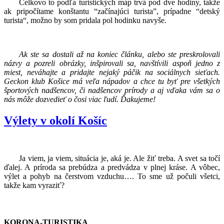
Celkovo to podľa turistických máp trvá pod dve hodiny, takže
ak pripočítame konštantu “začínajúci turista”, prípadne “detský
turista“, možno by som pridala pol hodinku navyše.
Ak ste sa dostali až na koniec článku, alebo ste preskrolovali
názvy a pozreli obrázky, inšpirovali sa, navštívili aspoň jedno z
miest, neváhajte a pridajte nejaký páčik na sociálnych sieťach.
Geckon klub Košice má veľa nápadov a chce tu byť pre všetkých
športových nadšencov, či nadšencov prírody a aj vďaka vám sa o
nás môže dozvedieť o čosi viac ľudí. Ďakujeme!
Výlety v okolí Košíc
Ja viem, ja viem, situácia je, aká je. Ale žiť treba. A svet sa točí
ďalej. A príroda sa prebúdza a predvádza v plnej kráse. A vôbec,
výlet a pohyb na čerstvom vzduchu…. To sme už počuli všetci,
takže kam vyraziť?
KORONA-TURISTIKA