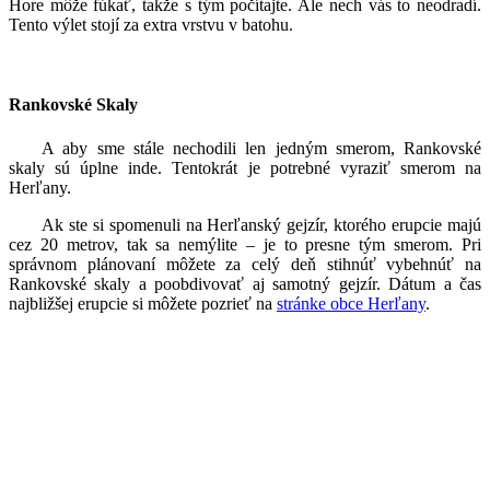
Hore môže fúkať, takže s tým počítajte. Ale nech vás to neodradí.
Tento výlet stojí za extra vrstvu v batohu.
Rankovské Skaly
A aby sme stále nechodili len jedným smerom, Rankovské
skaly sú úplne inde. Tentokrát je potrebné vyraziť smerom na
Herľany.
Ak ste si spomenuli na Herľanský gejzír, ktorého erupcie majú
cez 20 metrov, tak sa nemýlite – je to presne tým smerom. Pri
správnom plánovaní môžete za celý deň stihnúť vybehnúť na
Rankovské skaly a poobdivovať aj samotný gejzír. Dátum a čas
najbližšej erupcie si môžete pozrieť na
stránke obce Herľany
.